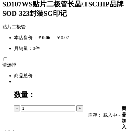
SD107WS贴片二极管长晶\TSCHIP品牌
SOD-323封装SG印记
贴片二极管
本店售价：
￥
0.06
￥
0.07
月销量：0件
请选择
商品总价：
数量：
商
-
+
品
库存：
载入中···
加
入