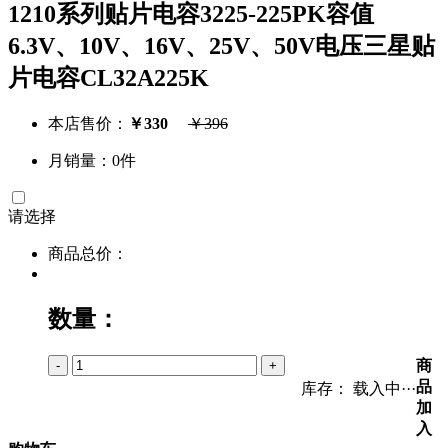
1210系列贴片电容3225-225PK容值
6.3V、10V、16V、25V、50V电压三星贴
片电容CL32A225K
本店售价：
￥
330
￥
396
月销量：0件
请选择
商品总价：
数量：
商
-
+
品
库存：
载入中···
加
入