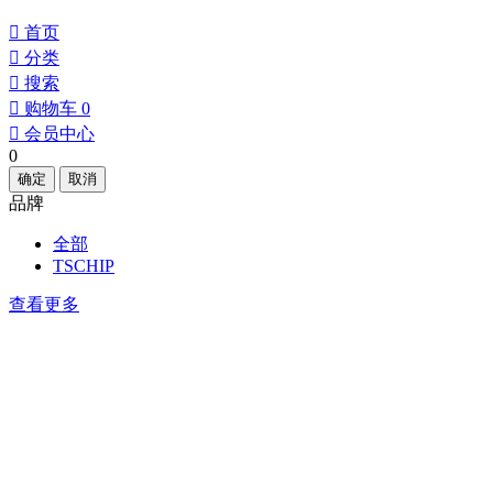
󰀁
首页
󰀂
分类
󰀃
搜索
󰀄
购物车
0
󰀅
会员中心
0
确定
取消
品牌
全部
TSCHIP
查看更多