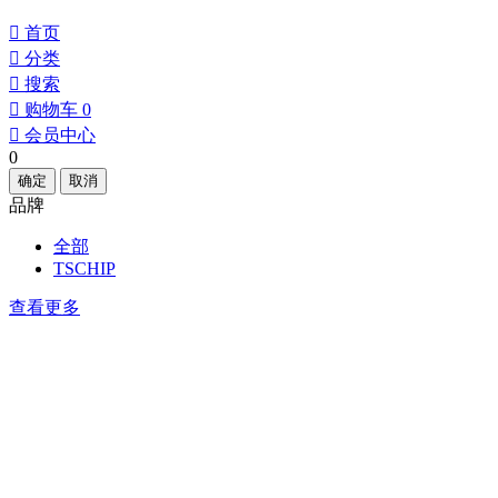
󰀁
首页
󰀂
分类
󰀃
搜索
󰀄
购物车
0
󰀅
会员中心
0
确定
取消
品牌
全部
TSCHIP
查看更多